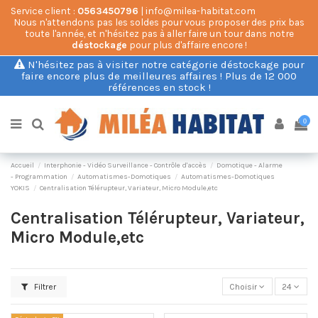
Service client :
0563450796
| info@milea-habitat.com
Nous n'attendons pas les soldes pour vous proposer des prix bas
toute l'année, et n'hésitez pas à aller faire un tour dans notre
déstockage
pour plus d'affaire encore !
N'hésitez pas à visiter notre catégorie déstockage pour
faire encore plus de meilleures affaires ! Plus de 12 000
références en stock !
0
Accueil
Interphonie - Vidéo Surveillance - Contrôle d'accès
Domotique - Alarme
- Programmation
Automatismes-Domotiques
Automatismes-Domotiques
YOKIS
Centralisation Télérupteur, Variateur, Micro Module,etc
Centralisation Télérupteur, Variateur,
Micro Module,etc
Filtrer
Choisir
24