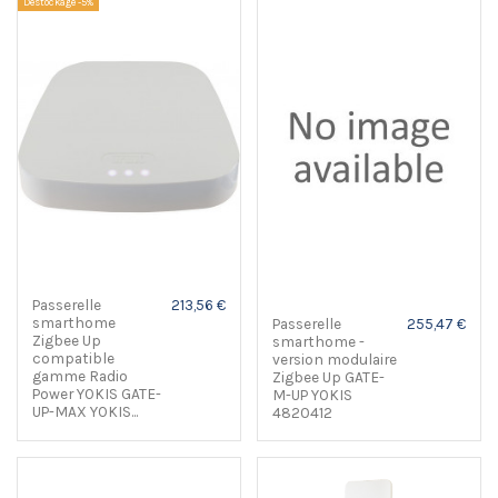
Déstockage -5%
Passerelle
213,56 €
smarthome
Passerelle
255,47 €
Zigbee Up
smarthome -
compatible
version modulaire
gamme Radio
Zigbee Up GATE-
Power YOKIS GATE-
M-UP YOKIS
UP-MAX YOKIS...
4820412