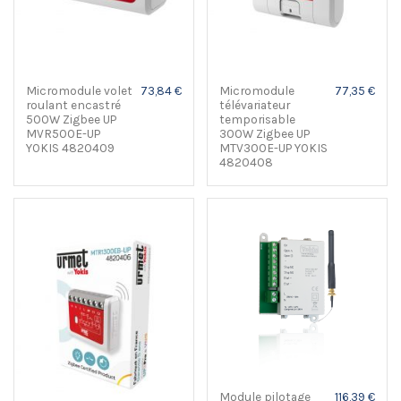
Micromodule volet
73,84 €
Micromodule
77,35 €
roulant encastré
télévariateur
500W Zigbee UP
temporisable
MVR500E-UP
300W Zigbee UP
YOKIS 4820409
MTV300E-UP YOKIS
4820408
Module pilotage
116,39 €