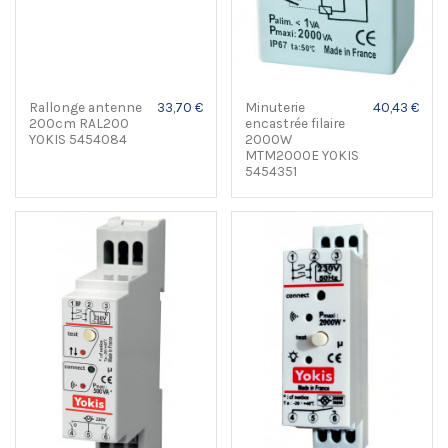
Rallonge antenne
33,70 €
Minuterie
40,43 €
200cm RAL200
encastrée filaire
YOKIS 5454084
2000W
MTM2000E YOKIS
5454351