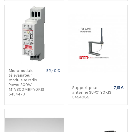
Micromodule
92,40 €
télévariateur
modulaire radio
Power 300W
Support pour
7,15 €
MTV300MRP YOKIS
antenne SUP01 YOKIS
5454479
5454085