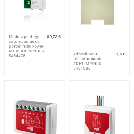
Module pilotage
90,72 €
automatisme de
portail radio Power
MAU500ERP YOKIS
Adhésif pour
19,15 €
5454475
télecommande
ADHTLM YOKIS
5454086