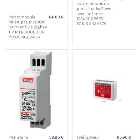
automatisme de
portail radio Power
avec antenne
Micromodule
86,69 €
MAU500ERPX
télérupteur 1300W
YOKIS 5454476
bornier à vis Zigbee
UP MTR1300EB-UP
YOKIS 4820406
Minuterie
52,85 €
Télérupteur
65,96 €