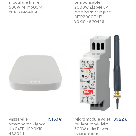
modulaire filaire
temporisable
500W MTM500M
2000W Zigbee UP
YOKIS 5454061
avec bornier rapide
MTR2000E-UP
YOKIS 4820436
Passerelle
191,69 €
Micromodule volet
95,22 €
smarthome Zigbee
roulant modulaire
Up GATE-UP YOKIS
500W radio Power
4820411
avec antenne