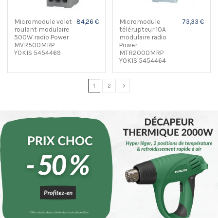
Micromodule volet
84,26 €
Micromodule
73,33 €
roulant modulaire
télérupteur 10A
500W radio Power
modulaire radio
MVR500MRP
Power
YOKIS 5454469
MTR2000MRP
YOKIS 5454464
1
2