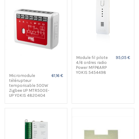
Module fil pilote
95,05 €
4/6 ordres radio
Power MFP6ARP
YOKIS 5454498
Micromodule
61,16 €
télérupteur
temporisable 500W
Zigbee UP MTR500E-
UP YOKIS 4820404