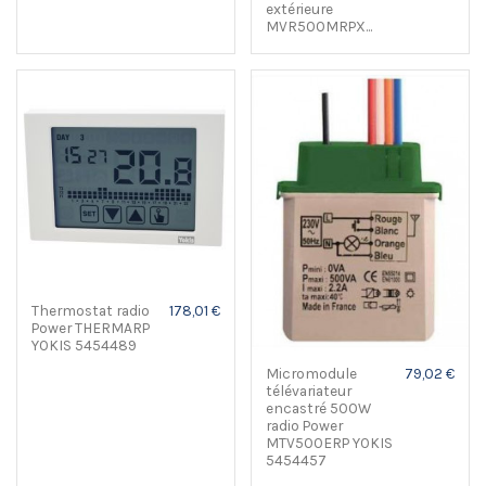
extérieure
MVR500MRPX...
Thermostat radio
178,01 €
Power THERMARP
YOKIS 5454489
Micromodule
79,02 €
télévariateur
encastré 500W
radio Power
MTV500ERP YOKIS
5454457