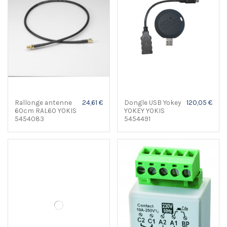
Rallonge antenne
24,61 €
Dongle USB Yokey
120,05 €
60cm RAL60 YOKIS
YOKEY YOKIS
5454083
5454491