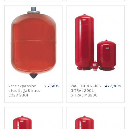
Vase expansion
37,85 €
VASE EXPANSION
477,89 €
chauffage 8 litres
GITRAL 200L
602012801
GITRAL MB200