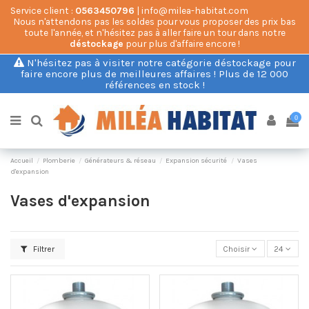
Service client :
0563450796
| info@milea-habitat.com
Nous n'attendons pas les soldes pour vous proposer des prix bas
toute l'année, et n'hésitez pas à aller faire un tour dans notre
déstockage
pour plus d'affaire encore !
N'hésitez pas à visiter notre catégorie déstockage pour
faire encore plus de meilleures affaires ! Plus de 12 000
références en stock !
0
Accueil
Plomberie
Générateurs & réseau
Expansion sécurité
Vases
d'expansion
Vases d'expansion
Filtrer
Choisir
24