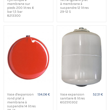
membrane sur
à membrane à
pieds 200 litres 6
suspendre 12 litres
bar 1,5 bar
29-12 S
8213300
Vase d'expansion
134,06 €
Vase expansion
52,51 €
rond plat à
sanitaire 8 litres
membrane à
602510302
suspendre 14 litres
28-14