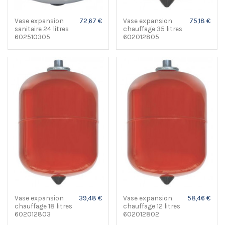
Vase expansion
72,67 €
Vase expansion
75,18 €
sanitaire 24 litres
chauffage 35 litres
602510305
602012805
Vase expansion
39,48 €
Vase expansion
58,46 €
chauffage 18 litres
chauffage 12 litres
602012803
602012802