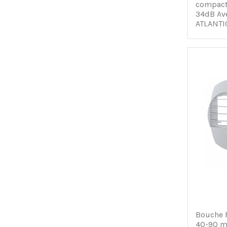
compact
34dB Avec
ATLANTI
Bouche 
40-90 m3