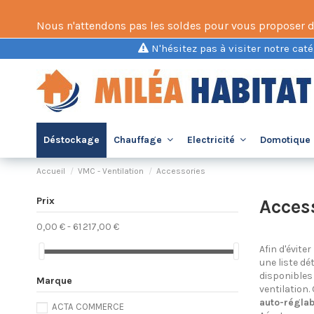
Nous n'attendons pas les soldes pour vous proposer des 
N'hésitez pas à visiter notre caté
Déstockage
Chauffage
Electricité
Domotique 
Accueil
VMC - Ventilation
Accessories
Prix
Acces
0,00 € - 61 217,00 €
Afin d'évite
une liste d
disponibles 
Marque
ventilation.
auto-réglab
ACTA COMMERCE