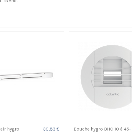
t les Vmr.
'air hygro
30,83 €
Bouche hygro BHC 10 à 45-