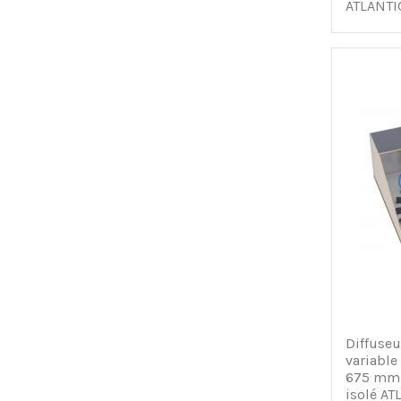
ATLANTI
Diffuse
variabl
675 mm 
isolé A