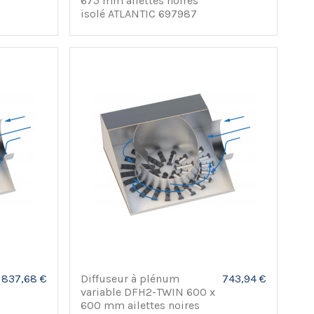
675 mm ailettes noires
isolé ATLANTIC 697987
837,68 €
Diffuseur à plénum
743,94 €
variable DFH2-TWIN 600 x
600 mm ailettes noires