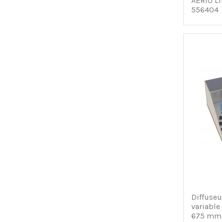
AERIO L
556404
Diffuse
variabl
675 mm a