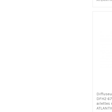
Diffuseur
DFH2 67
ailettes 
ATLANTI