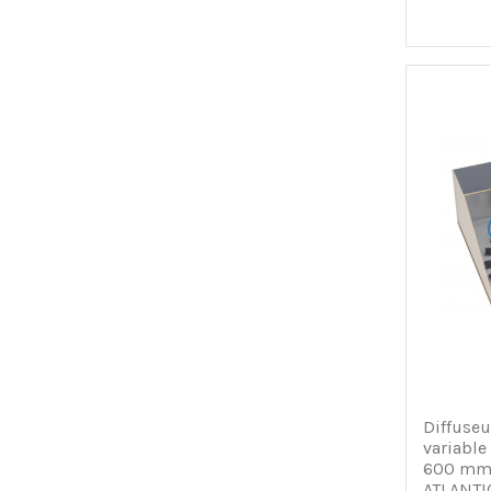
Diffuse
variabl
600 mm 
ATLANTI