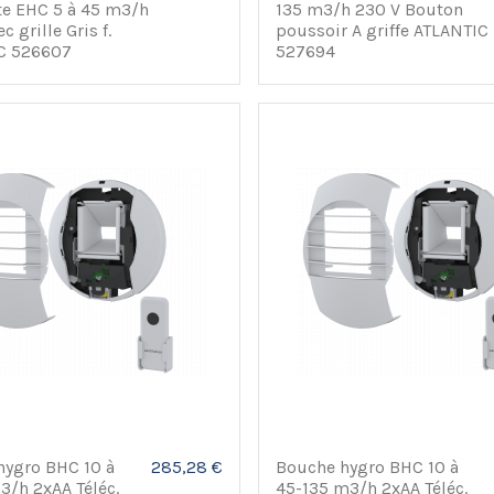
e EHC 5 à 45 m3/h
135 m3/h 230 V Bouton
 grille Gris f.
poussoir A griffe ATLANTIC
C 526607
527694
hygro BHC 10 à
285,28 €
Bouche hygro BHC 10 à
/h 2xAA Téléc.
45-135 m3/h 2xAA Téléc.