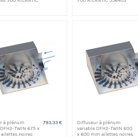
INE 700 ATLANTIC
700 ATLANTIC 556403
ur à plénum
793,33 €
Diffuseur à plénum
e DFH2-TWIN 675 x
variable DFH2-TWIN 600
ilettes noires
x 600 mm ailettes noires