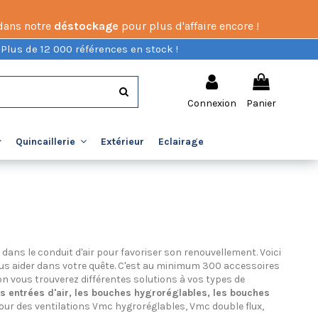
 dans notre
déstockage
pour plus d'affaire encore !
 Plus de 12 000 références en stock !
Connexion
Panier
Extérieur
Eclairage
Quincaillerie
n dans le conduit d'air pour favoriser son renouvellement. Voici
s aider dans votre quête. C'est au minimum 300 accessoires
ion vous trouverez différentes solutions à vos types de
les entrées d'air, les bouches hygroréglables, les bouches
pour des ventilations Vmc hygroréglables, Vmc double flux,