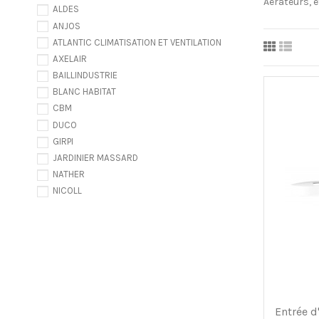
Aérateurs, e
ALDES
ANJOS
ATLANTIC CLIMATISATION ET VENTILATION
AXELAIR
BAILLINDUSTRIE
BLANC HABITAT
CBM
DUCO
GIRPI
JARDINIER MASSARD
NATHER
NICOLL
POUJOULAT
RENSON
S&P
SCHNEIDER
TEN
THERMOR
Entrée d