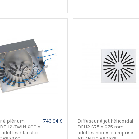
ur à plénum
743,94 €
Diffuseur à jet hélicoïdal
e DFH2-TWIN 600 x
DFH2 675 x 675 mm
ailettes blanches
ailettes noires en reprise
C 697980
ATLANTIC 697979