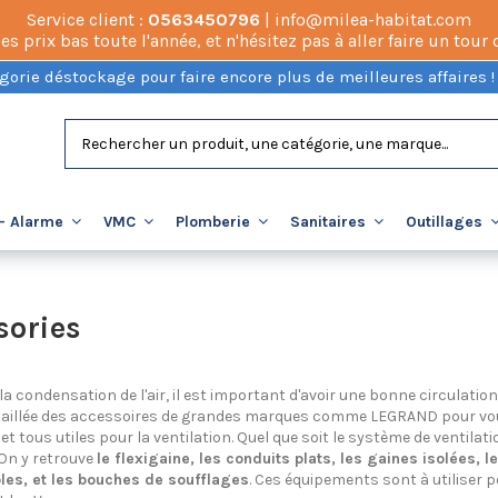
Service client :
0563450796
| info@milea-habitat.com
prix bas toute l'année, et n'hésitez pas à aller faire un tour
gorie déstockage pour faire encore plus de meilleures affaires !
- Alarme
VMC
Plomberie
Sanitaires
Outillages
sories
r la condensation de l'air, il est important d'avoir une bonne circulatio
étaillée des accessoires de grandes marques comme LEGRAND pour vou
et tous utiles pour la ventilation. Quel que soit le système de ventilat
 On y retrouve
le flexigaine, les conduits plats, les gaines isolées, 
les, et les bouches de soufflages
. Ces équipements sont à utiliser 