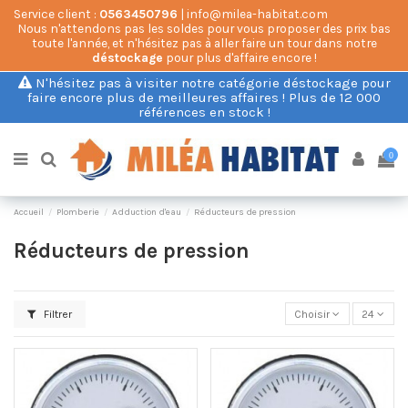
Service client :
0563450796
| info@milea-habitat.com
Nous n'attendons pas les soldes pour vous proposer des prix bas
toute l'année, et n'hésitez pas à aller faire un tour dans notre
déstockage
pour plus d'affaire encore !
N'hésitez pas à visiter notre catégorie déstockage pour
faire encore plus de meilleures affaires ! Plus de 12 000
références en stock !
0
Accueil
Plomberie
Adduction d'eau
Réducteurs de pression
Réducteurs de pression
Filtrer
Choisir
24