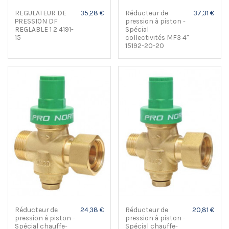
REGULATEUR DE
35,28 €
Réducteur de
37,31 €
PRESSION DF
pression à piston -
REGLABLE 1 2 4191-
Spécial
15
collectivités MF3 4"
15192-20-20
Réducteur de
24,38 €
Réducteur de
20,81 €
pression à piston -
pression à piston -
Spécial chauffe-
Spécial chauffe-