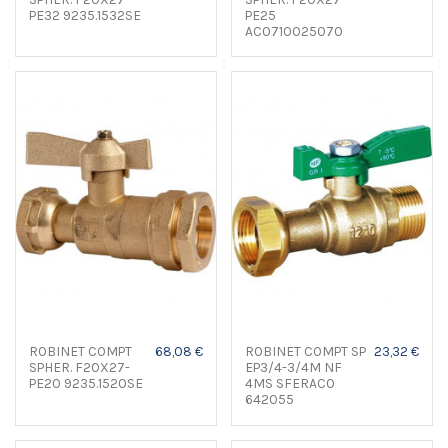
PE32 9235.1532SE
PE25
AC0710025070
ROBINET COMPT
68,08 €
ROBINET COMPT SP
23,32 €
SPHER. F20X27-
EP3/4-3/4M NF
PE20 9235.1520SE
4MS SFERACO
642055