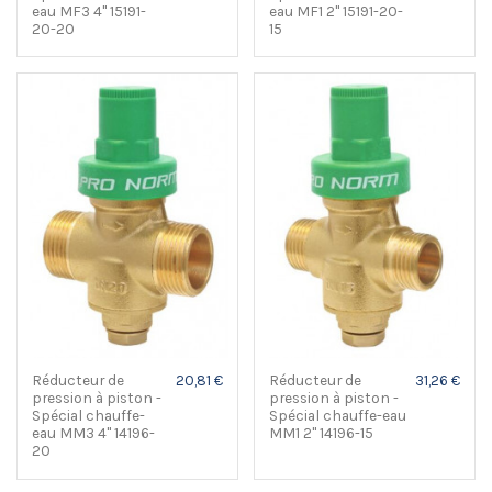
eau MF3 4" 15191-
eau MF1 2" 15191-20-
20-20
15
Réducteur de
20,81 €
Réducteur de
31,26 €
pression à piston -
pression à piston -
Spécial chauffe-
Spécial chauffe-eau
eau MM3 4" 14196-
MM1 2" 14196-15
20