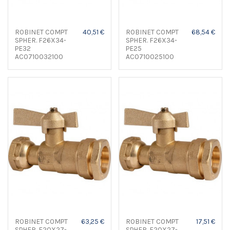
ROBINET COMPT
40,51 €
ROBINET COMPT
68,54 €
SPHER. F26X34-
SPHER. F26X34-
PE32
PE25
AC0710032100
AC0710025100
ROBINET COMPT
63,25 €
ROBINET COMPT
17,51 €
SPHER. F20X27-
SPHER. F20X27-