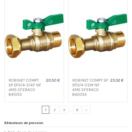
ROBINET COMPT
20,50 €
ROBINET COMPT SP
23,32 €
SP EP3/4-3/4F NF
EP3/4-1/2M NF
4MS SFERACO
4MS SFERACO
641055
642054
1
2
3
…
8
Réducteurs de pression