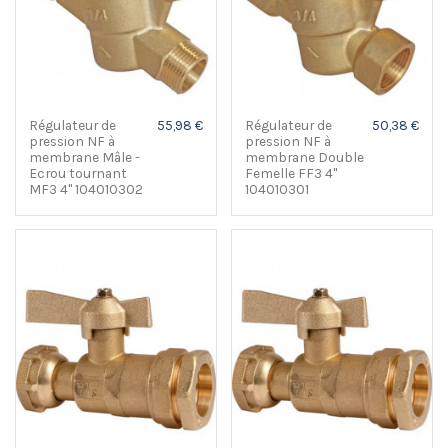
Régulateur de
55,98 €
Régulateur de
50,38 €
pression NF à
pression NF à
membrane Mâle -
membrane Double
Ecrou tournant
Femelle FF3 4"
MF3 4" 104010302
104010301