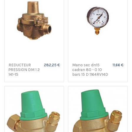
REDUCTEUR
282,25 €
Mano sec dn15
11,66 €
PRESSION DM 1 2
cadran 80 - 0 10
141-15
bars 15 D 1164RV14D