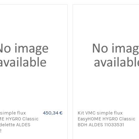
simple flux
450,34 €
Kit VMC simple flux
E HYGRO Classic
EasyHOME HYGRO Classic
delette ALDES
BDH ALDES 11033531
2
1
2
3
4