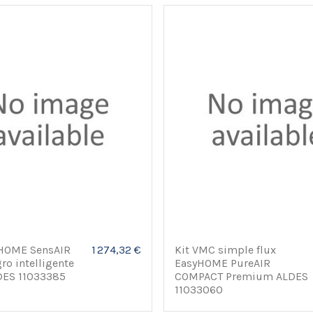
yHOME SensAIR
1 274,32 €
Kit VMC simple flux
o intelligente
EasyHOME PureAIR
DES 11033385
COMPACT Premium ALDES
11033060