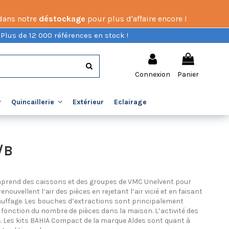
 dans notre
déstockage
pour plus d'affaire encore !
 Plus de 12 000 références en stock !
Connexion
Panier
Extérieur
Eclairage
Quincaillerie
/B
rend des caissons et des groupes de VMC Unelvent pour
uvellent l’air des pièces en rejetant l’air vicié et en faisant
hauffage. Les bouches d’extractions sont principalement
 fonction du nombre de pièces dans la maison. L’activité des
é. Les kits BAHIA Compact de la marque Aldes sont quant à