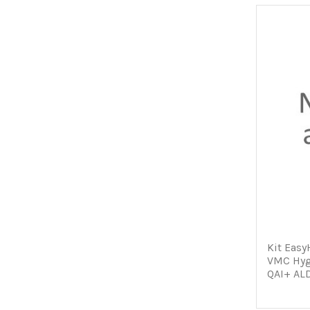
Kit Eas
VMC Hygr
QAI+ AL