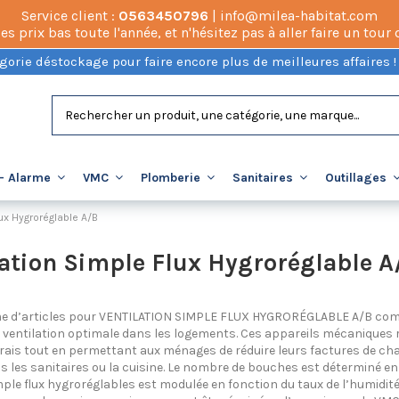
Service client :
0563450796
| info@milea-habitat.com
prix bas toute l'année, et n'hésitez pas à aller faire un tour
gorie déstockage pour faire encore plus de meilleures affaires !
- Alarme
VMC
Plomberie
Sanitaires
Outillages
ux Hygroréglable A/B
lation Simple Flux Hygroréglable A
 d’articles pour VENTILATION SIMPLE FLUX HYGRORÉGLABLE A/B comp
ventilation optimale dans les logements. Ces appareils mécaniques reno
r frais tout en permettant aux ménages de réduire leurs factures de c
 les sanitaires ou la cuisine. Le nombre de bouches est déterminé en
ple flux hygroréglables est modulée en fonction du taux de l’humidit