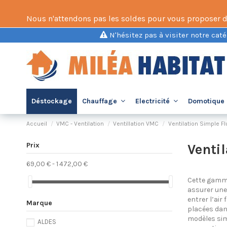
Nous n'attendons pas les soldes pour vous proposer des 
N'hésitez pas à visiter notre caté
Déstockage
Chauffage
Electricité
Domotique 
Accueil
VMC - Ventilation
Ventillation VMC
Ventilation Simple Fl
Prix
Venti
69,00 € - 1 472,00 €
Cette gamme
assurer une 
entrer l’ai
Marque
placées dans
modèles sim
ALDES