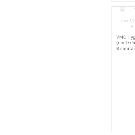
VMC Hyg
(neuf/r
6 sanit