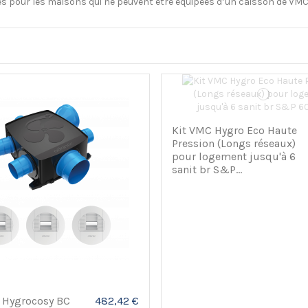
es pour les maisons qui ne peuvent être équipées d’un caisson de VMC 
Kit VMC Hygro Eco Haute
Pression (Longs réseaux)
pour logement jusqu'à 6
sanit br S&P...
s Hygrocosy BC
482,42 €