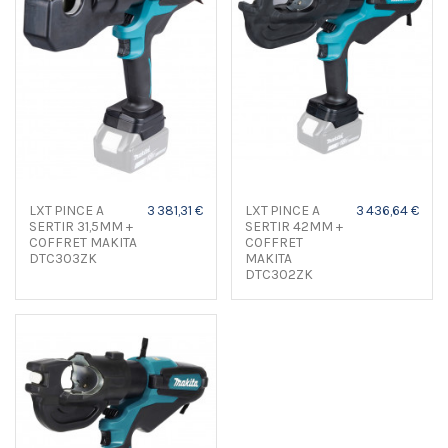
LXT PINCE A
3 381,31 €
LXT PINCE A
3 436,64 €
SERTIR 31,5MM +
SERTIR 42MM +
COFFRET MAKITA
COFFRET
DTC303ZK
MAKITA
DTC302ZK