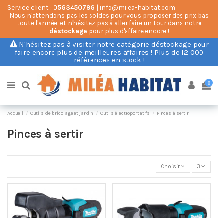
Service client :
0563450796
| info@milea-habitat.com
Nous n'attendons pas les soldes pour vous proposer des prix bas
toute l'année, et n'hésitez pas à aller faire un tour dans notre
déstockage
pour plus d'affaire encore !
N'hésitez pas à visiter notre catégorie déstockage pour
faire encore plus de meilleures affaires ! Plus de 12 000
références en stock !
0
Accueil
Outils de bricolage et jardin
Outils électroportatifs
Pinces à sertir
Pinces à sertir
Choisir
3