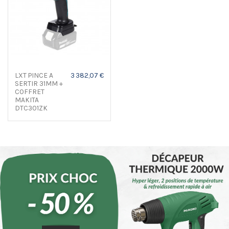
LXT PINCE A
3 382,07 €
SERTIR 31MM +
COFFRET
MAKITA
DTC301ZK