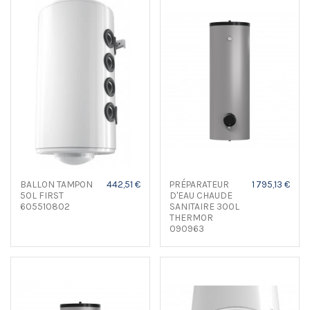
BALLON TAMPON
442,51 €
PRÉPARATEUR
1 795,13 €
50L FIRST
D'EAU CHAUDE
605510802
SANITAIRE 300L
THERMOR
090963