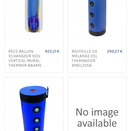
PECS BALLON
925,21 €
BOUTEILLE DE
299,27 €
ECHANGEUR 100L
MELANGE 25L
VERTICAL MURAL
THERMADOR
THERMOR 884410
BMEL25SK