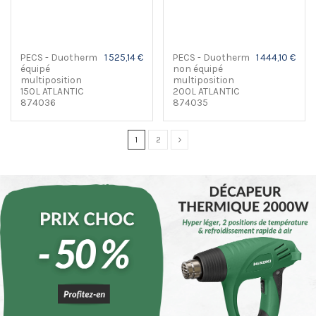
PECS - Duotherm
1 525,14 €
PECS - Duotherm
1 444,10 €
équipé
non équipé
multiposition
multiposition
150L ATLANTIC
200L ATLANTIC
874036
874035
1
2