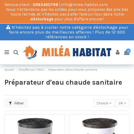
Service client :
0563450796
| info@milea-habitat.com
Nous n'attendons pas les soldes pour vous proposer des prix bas
toute l'année, et n'hésitez pas à aller faire un tour dans notre
déstockage
pour plus d'affaire encore !
N'hésitez pas à visiter notre catégorie déstockage pour
faire encore plus de meilleures affaires ! Plus de 12 000
références en stock !
0
Accueil
Chauffe Eau / PECS
Préparateur d'eau chaude sanitaire
Préparateur d'eau chaude sanitaire
Filtrer
Choisir
24