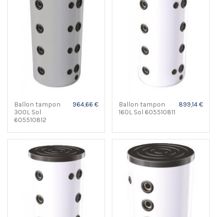
Ballon tampon
964,66 €
Ballon tampon
899,14 €
300L Sol
160L Sol 605510811
605510812