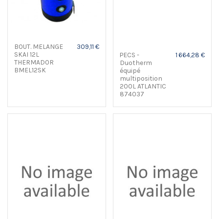
BOUT. MELANGE
309,11 €
SKAI 12L
PECS -
1 664,28 €
THERMADOR
Duotherm
BMEL12SK
équipé
multiposition
200L ATLANTIC
874037