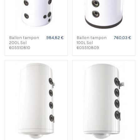
Ballon tampon
984,82 €
Ballon tampon
760,03 €
200L Sol
100L Sol
605510810
605510809