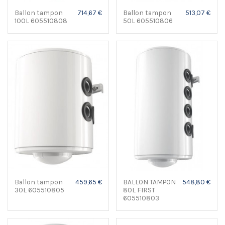
Ballon tampon
714,67 €
Ballon tampon
513,07 €
100L 605510808
50L 605510806
Ballon tampon
459,65 €
BALLON TAMPON
548,80 €
30L 605510805
80L FIRST
605510803