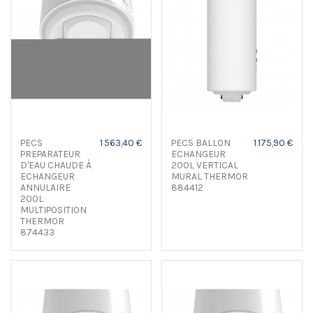
PECS
1 563,40 €
PECS BALLON
1 175,90 €
PREPARATEUR
ECHANGEUR
D'EAU CHAUDE À
200L VERTICAL
ECHANGEUR
MURAL THERMOR
ANNULAIRE
884412
200L
MULTIPOSITION
THERMOR
874433