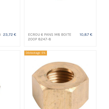
4
23,72 €
ECROU 6 PANS M8 BOITE
10,87 €
200P 8247-8
Déstockage -5%