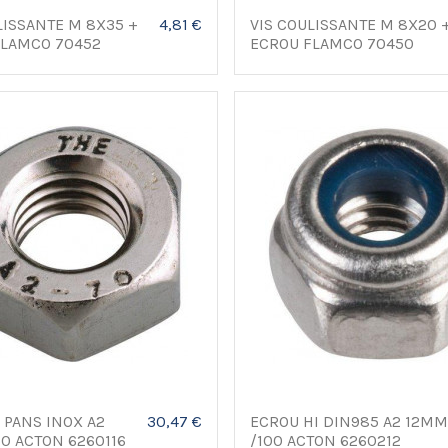
LISSANTE M 8X35 +
4,81 €
VIS COULISSANTE M 8X20 
FLAMCO 70452
ECROU FLAMCO 70450
 PANS INOX A2
30,47 €
ECROU HI DIN985 A2 12M
0 ACTON 6260116
/100 ACTON 6260212