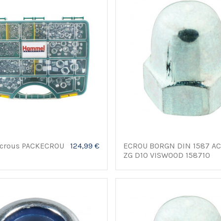
 écrous PACKECROU
124,99 €
ECROU BORGN DIN 1587 A
ZG D10 VISWOOD 158710