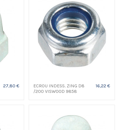
C
27,80 €
ECROU INDESS. ZING D8
16,22 €
/200 VISWOOD 9858