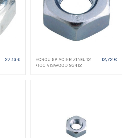
27,13 €
ECROU 6P ACIER ZING. 12
12,72 €
/100 VISWOOD 93412