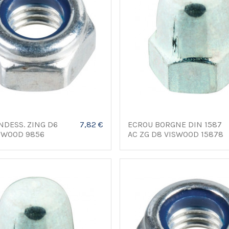
NDESS. ZING D6
7,82 €
ECROU BORGNE DIN 1587
SWOOD 9856
AC ZG D8 VISWOOD 15878