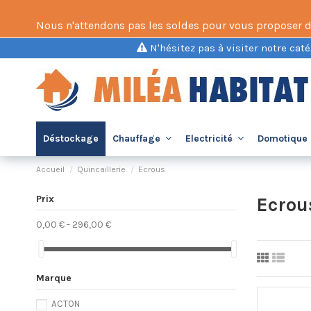
Nous n'attendons pas les soldes pour vous proposer des 
N'hésitez pas à visiter notre caté
Déstockage
Chauffage
Electricité
Domotique 
Accueil
Quincaillerie
Ecrous
Prix
Ecrou
0,00 € - 296,00 €
Marque
ACTON