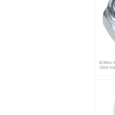
ECROU I
/200 VI