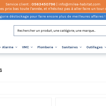
Service client :
0563450796
| info@milea-habitat.com
prix bas toute l'année, et n'hésitez pas à aller faire un tour
gorie déstockage pour faire encore plus de meilleures affaires !
- Alarme
VMC
Plomberie
Sanitaires
Outillages
s