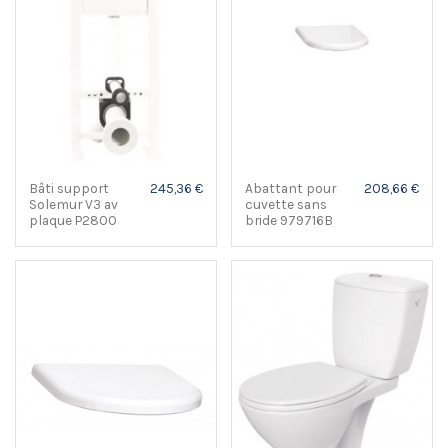
Bâti support
245,36 €
Abattant pour
208,66 €
Solemur V3 av
cuvette sans
plaque P2800
bride 979716B