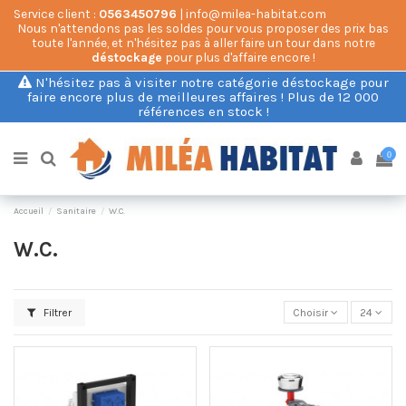
Service client :
0563450796
| info@milea-habitat.com
Nous n'attendons pas les soldes pour vous proposer des prix bas
toute l'année, et n'hésitez pas à aller faire un tour dans notre
déstockage
pour plus d'affaire encore !
N'hésitez pas à visiter notre catégorie déstockage pour
faire encore plus de meilleures affaires ! Plus de 12 000
références en stock !
0
Accueil
Sanitaire
W.C.
W.C.
Filtrer
Choisir
24