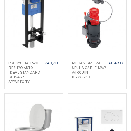
PROSYS BATI WC
740,71 €
MECANISME WC
60,48 €
RES 120 AUTO
SEUL A CABLE MW²
IDEAL STANDARD
WIRQUIN
R015467
10723580
APPARTCITY