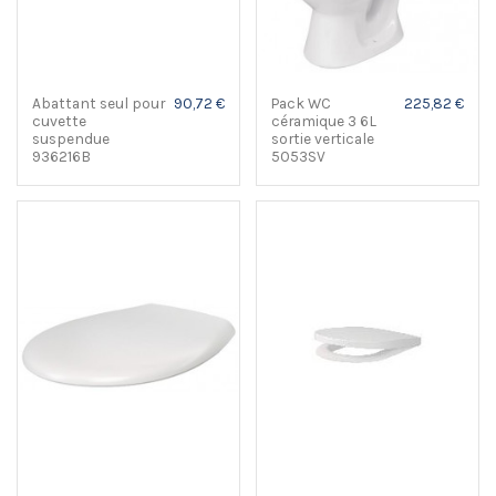
Abattant seul pour
90,72 €
Pack WC
225,82 €
cuvette
céramique 3 6L
suspendue
sortie verticale
936216B
5053SV