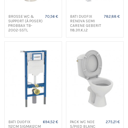
BROSSE WC &
70,56 €
BATI DUOFIX
782,88 €
SUPPORT (À POSER)
RENOVA SEMI
PROBBAX TB-
CARENE GEBERIT
2002-SSTL
118.311.KJ.2
BATI DUOFIX
694,52 €
PACK WC NOE
275,21 €
112CM SIGMA12CM
S/PIED BLANC