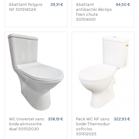
Abattant Polypro
39,31 €
Abattant
94,50 €
NF 501514024
antibactér déclips
frein chute
501514001
WC Universel sans
356,19 €
Pack WC NF sans
322,93 €
bride alim+sortie
bride-Thermodur-
dual 501512030
softclos
501512025