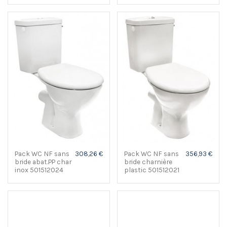
Pack WC NF sans
308,26 €
Pack WC NF sans
356,93 €
bride abat.PP char
bride charnière
inox 501512024
plastic 501512021