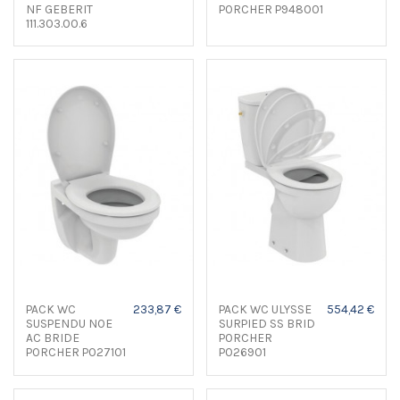
NF GEBERIT
PORCHER P948001
111.303.00.6
PACK WC
233,87 €
PACK WC ULYSSE
554,42 €
SUSPENDU NOE
SURPIED SS BRID
AC BRIDE
PORCHER
PORCHER P027101
P026901