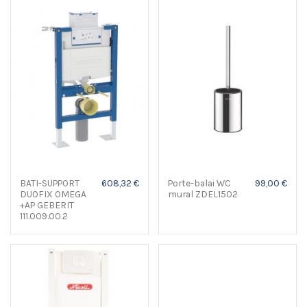
BATI-SUPPORT
608,32 €
Porte-balai WC
99,00 €
DUOFIX OMEGA
mural ZDEL1502
+AP GEBERIT
111.009.00.2