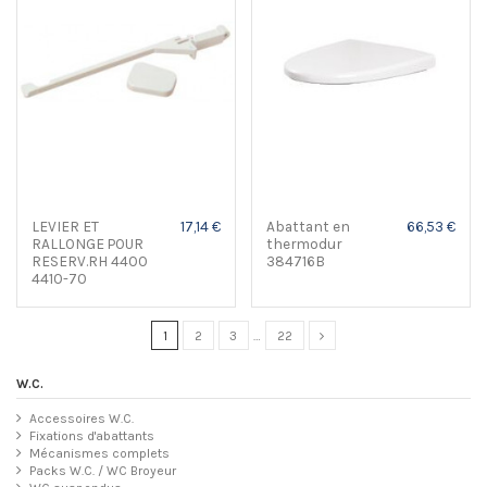
LEVIER ET
17,14 €
Abattant en
66,53 €
RALLONGE POUR
thermodur
RESERV.RH 4400
384716B
4410-70
1
2
3
…
22
W.C.
Accessoires W.C.
Fixations d'abattants
Mécanismes complets
Packs W.C. / WC Broyeur