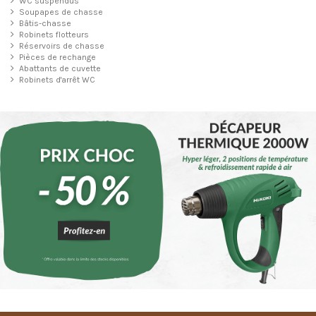
WC suspendus
Soupapes de chasse
Bâtis-chasse
Robinets flotteurs
Réservoirs de chasse
Pièces de rechange
Abattants de cuvette
Robinets d'arrêt WC