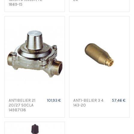
1869-15
ANTIBELIER 21
101,93 €
ANTI-BELIER 3 4
57,46 €
20/27 SOCLA
143-20
149B7138