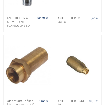
ANTI-BELIER A
82,79 €
ANTI-BELIER 1 2
56,45 €
MEMBRANE
143-15
FLAMCO 24980
Clapet anti-bélier
18,02 €
ANTI-BELIER 1" 143-
61,10 €
laiton à ressort 1 2"
26