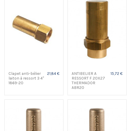
Clapet anti-bélier
21,84 €
ANTIBELIER A
15,72 €
laiton à ressort 3 4"
RESSORT F 20X27
1869-20
THERMADOR
ABR20