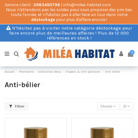
Service client :
0563450796
| info@milea-habitat.com
Nous n'attendons pas les soldes pour vous proposer des prix bas
toute l'année, et n'hésitez pas à aller faire un tour dans notre
déstockage
pour plus d'affaire encore !
N'hésitez pas à visiter notre catégorie déstockage pour
faire encore plus de meilleures affaires ! Plus de 12 000
références en stock !
0
Accueil
Plomberie
Adduction d'eau
Clapets & anti-pollution
Anti-bélier
Anti-bélier
Filtrer
Choisir
21