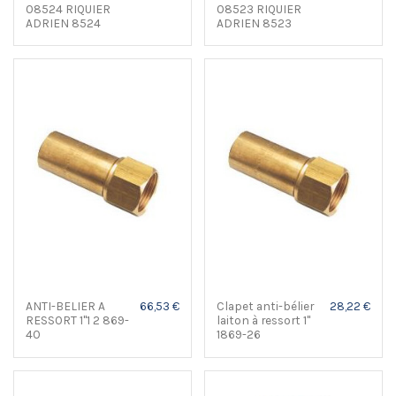
08524 RIQUIER
08523 RIQUIER
ADRIEN 8524
ADRIEN 8523
ANTI-BELIER A
66,53 €
Clapet anti-bélier
28,22 €
RESSORT 1"1 2 869-
laiton à ressort 1"
40
1869-26