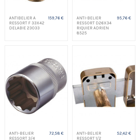
ANTIBELIER A
159,76 €
ANTI-BELIER
95,76 €
RESSORT F 33X42
RESSORT D26X34
DELABIE 23033
RIQUIER ADRIEN
8525
ANTI-BELIER
72,58 €
ANTI-BELIER
52,42 €
RESSORT 3/4
RESSORT 1/2