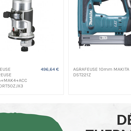
EUSE
496,64 €
AGRAFEUSE 10mm MAKITA
REUSE
DST221Z
+MAK4+ACC
DRT50ZJX3