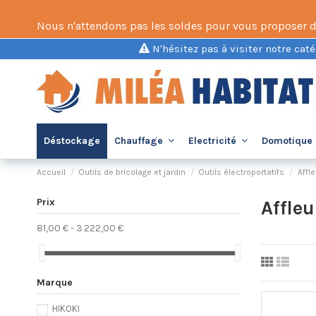
Nous n'attendons pas les soldes pour vous proposer des 
N'hésitez pas à visiter notre caté
Déstockage
Chauffage
Electricité
Domotique 
Accueil
Outils de bricolage et jardin
Outils électroportatifs
Affl
Prix
Affle
81,00 € - 3 222,00 €
Marque
HIKOKI