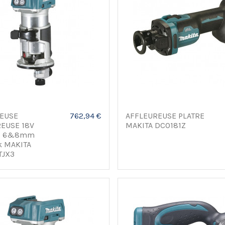
EUSE
762,94 €
AFFLEUREUSE PLATRE
EUSE 18V
MAKITA DCO181Z
B 6&8mm
 MAKITA
TJX3