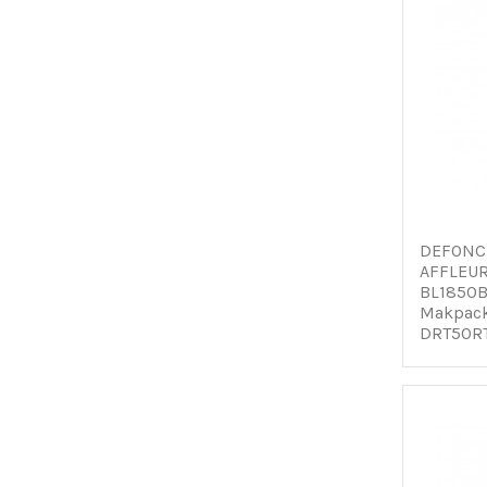
DEFONC
AFFLEUR
BL1850
Makpack
DRT50R