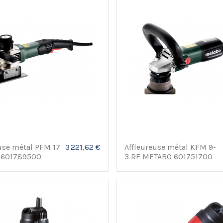
use métal PFM 17
3 221,62 €
Affleureuse métal KFM 9-
 601789500
3 RF METABO 601751700