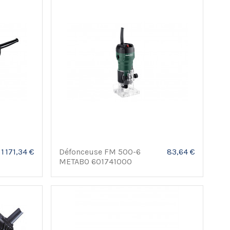
1 171,34 €
Défonceuse FM 500-6
83,64 €
METABO 601741000