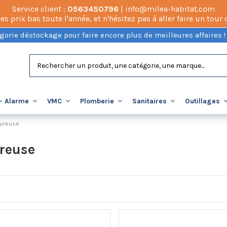
Service client :
0563450796
| info@milea-habitat.com
prix bas toute l'année, et n'hésitez pas à aller faire un tour
gorie déstockage pour faire encore plus de meilleures affaires !
- Alarme
VMC
Plomberie
Sanitaires
Outillages
eureuse
ureuse