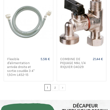
Flexible
5,58 €
COMBINE DE
21,44 €
d'alimentation
PIQUAGE MAL 1/4
arrivée droite et
RIQUIER 04029
sortie coudée 3 4"
1,50m L452-15
1
2