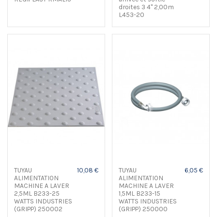
droites 3 4" 2,00m
L453-20
TUYAU
10,08 €
TUYAU
6,05 €
ALIMENTATION
ALIMENTATION
MACHINE A LAVER
MACHINE A LAVER
2,5ML B233-25
1,5ML B233-15
WATTS INDUSTRIES
WATTS INDUSTRIES
(GRIPP) 250002
(GRIPP) 250000