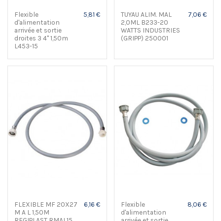
Flexible
5,81 €
TUYAU ALIM. MAL
7,06 €
d'alimentation
2,0ML B233-20
arrivée et sortie
WATTS INDUSTRIES
droites 3 4" 1,50m
(GRIPP) 250001
L453-15
FLEXIBLE MF 20X27
6,16 €
Flexible
8,06 €
M A L 1,50M
d'alimentation
REGIPLAST RMAL15
arrivée et sortie