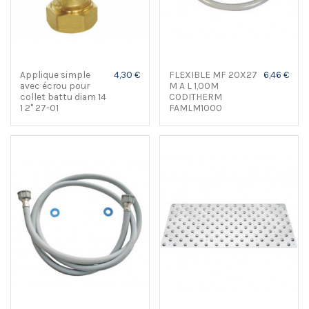
Applique simple
4,30 €
FLEXIBLE MF 20X27
6,46 €
avec écrou pour
M A L 1,00M
collet battu diam 14
CODITHERM
1 2" 27-01
FAMLM1000