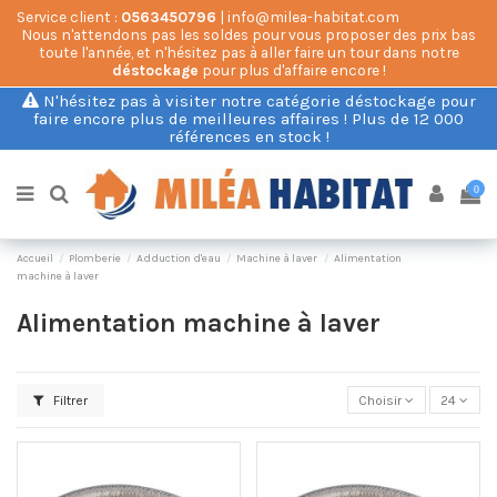
Service client :
0563450796
| info@milea-habitat.com
Nous n'attendons pas les soldes pour vous proposer des prix bas
toute l'année, et n'hésitez pas à aller faire un tour dans notre
déstockage
pour plus d'affaire encore !
N'hésitez pas à visiter notre catégorie déstockage pour
faire encore plus de meilleures affaires ! Plus de 12 000
références en stock !
0
Accueil
Plomberie
Adduction d'eau
Machine à laver
Alimentation
machine à laver
Alimentation machine à laver
Filtrer
Choisir
24