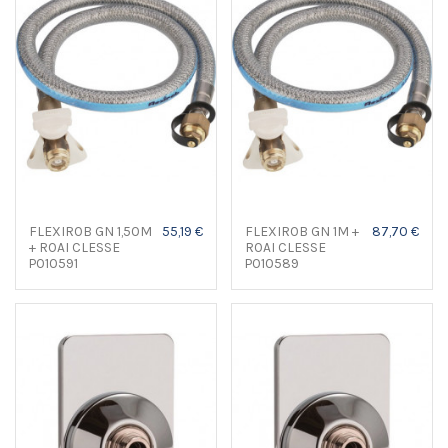
FLEXIROB GN 1,50M
55,19 €
FLEXIROB GN 1M +
87,70 €
+ ROAI CLESSE
ROAI CLESSE
P010591
P010589