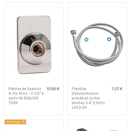
Platine de fixation
101,81 €
Flexible
7,27 €
R-Fix M.A.L - F 1/2" à
d'alimentation
sertir 16 RIQUIER
arrivée et sortie
7399
droites 3 4" 2,50m
L453-25
Déstockage -5%