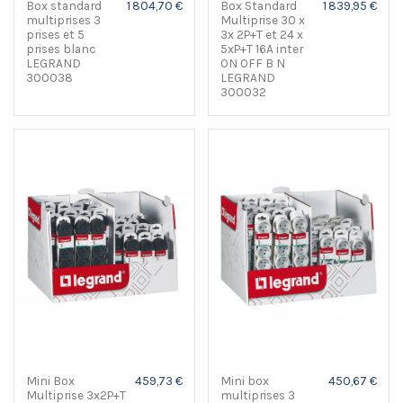
Box standard
1 804,70 €
Box Standard
1 839,95 €
multiprises 3
Multiprise 30 x
prises et 5
3x 2P+T et 24 x
prises blanc
5xP+T 16A inter
LEGRAND
ON OFF B N
300038
LEGRAND
300032
Mini Box
459,73 €
Mini box
450,67 €
Multiprise 3x2P+T
multiprises 3