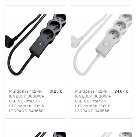
Multiprise 4x2P+T
31,25 €
Multiprise 4x2P+T
24,67 €
16A 230V-3680W+
16A 230V-3680W +
USB A C inter ON
USB A C inter ON
OFF cordon 1,5m N
OFF cordon 1,5m B
LEGRAND 049658
LEGRAND 049656