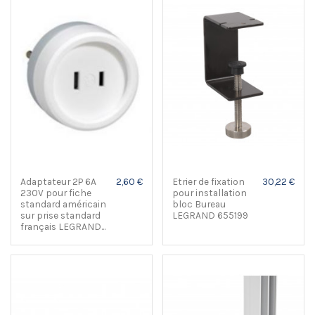
Adaptateur 2P 6A
2,60 €
Etrier de fixation
30,22 €
230V pour fiche
pour installation
standard américain
bloc Bureau
sur prise standard
LEGRAND 655199
français LEGRAND...