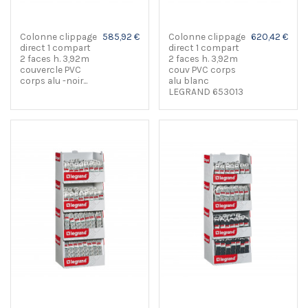
Colonne clippage
585,92 €
Colonne clippage
620,42 €
direct 1 compart
direct 1 compart
2 faces h. 3,92m
2 faces h. 3,92m
couvercle PVC
couv PVC corps
corps alu -noir...
alu blanc
LEGRAND 653013