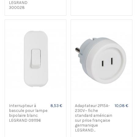
LEGRAND
300028
Interrupteur à
8,53 €
Adaptateur 2P15A-
10,08 €
bascule pour lampe
230V~ fiche
bipolaire blanc
standard américain
LEGRAND 091196
sur prise française
germanique
LEGRAND...