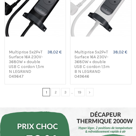
Multiprise 5x2P+T
38,02 €
Multiprise 5x2P+T
38,02 €
Surface 16A 230V-
Surface 16A 230V-
3680W + double
3680W + double
USB C cordon 1,5m
USB C cordon 1,5m
N LEGRAND
B N LEGRAND
049647
049646
1
2
3
…
19