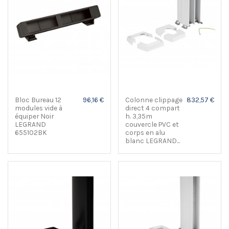
Bloc Bureau 12
96,16 €
Colonne clippage
832,57 €
modules vide à
direct 4 compart
équiper Noir
h. 3,35m
LEGRAND
couvercle PVC et
655102BK
corps en alu
blanc LEGRAND...