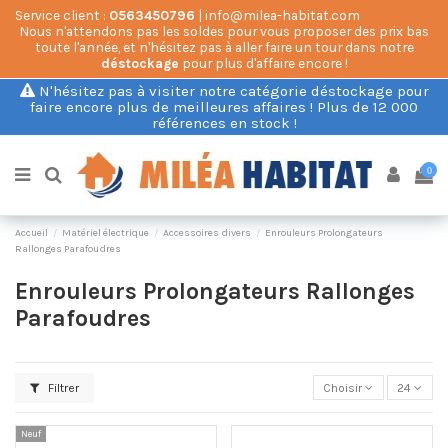
Service client :
0563450796
| info@milea-habitat.com
Nous n'attendons pas les soldes pour vous proposer des prix bas
toute l'année, et n'hésitez pas à aller faire un tour dans notre
déstockage
pour plus d'affaire encore !
N'hésitez pas à visiter notre catégorie déstockage pour
faire encore plus de meilleures affaires ! Plus de 12 000
références en stock !
0
Accueil
Matériel électrique
Accessoires divers
Enrouleurs Prolongateurs
Rallonges Parafoudres
Enrouleurs Prolongateurs Rallonges
Parafoudres
Filtrer
Choisir
24
Neuf