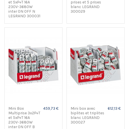
et 5xP+T 16A
prises et 5 prises
230V-3680W
blanc LEGRAND
inter ON OFF N
300029
LEGRAND 300031
Mini Box
459,73 €
Mini box avec
612,13 €
Multiprise 3x2P+T
biplites et triplites
et 5xP+T 16A
blanc LEGRAND
230V-3680W
300027
inter ON OFF B