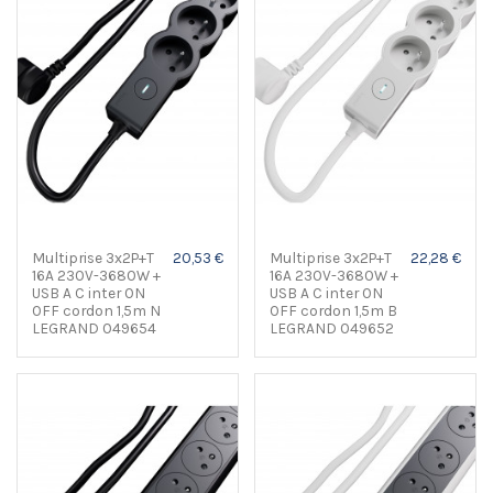
Multiprise 3x2P+T
20,53 €
Multiprise 3x2P+T
22,28 €
16A 230V-3680W +
16A 230V-3680W +
USB A C inter ON
USB A C inter ON
OFF cordon 1,5m N
OFF cordon 1,5m B
LEGRAND 049654
LEGRAND 049652