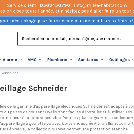
Service client :
0563450796
| info@milea-habitat.com
prix bas toute l'année, et n'hésitez pas à aller faire un tour
gorie déstockage pour faire encore plus de meilleures affaires !
- Alarme
VMC
Plomberie
Sanitaires
Outillages
e Schneider
eillage Schneider
e de la gamme d'appareillage électriques Schneider est adapté à vos 
s ou prises de courant Ovalis sont faciles à installer et à utiliser. Le
re intérieur à un prix accessible. Pour les plus exigeants, la collection
'appareillage à goulotte ou avec boîte encastrée Altira alliant confort 
rude épreuve, la collection Mureva permet une protection étanche.