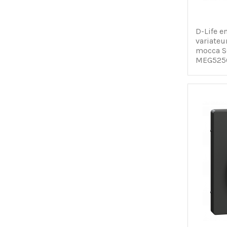
D-Life e
variateu
mocca 
MEG525