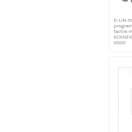
D-Life t
program
tactile 
SCHNEI
0000