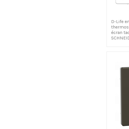
D-Life e
thermos
écran ta
SCHNEID