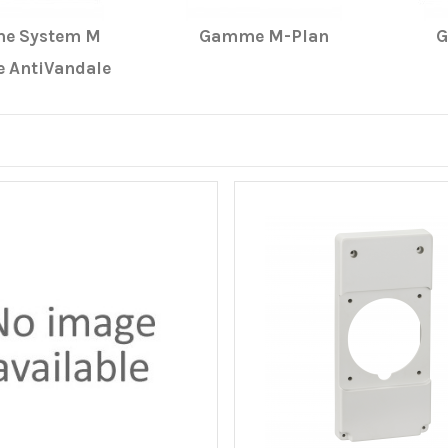
e System M
Gamme M-Plan
G
 AntiVandale