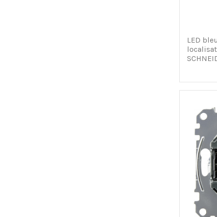
LED ble
localisa
SCHNEID