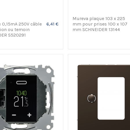
Mureva plaque 103 x 225
mm pour prises 100 x 107
u 0,15mA 250V câble
6,41 €
mm SCHNEIDER 13144
tion ou temoin
ER S520291