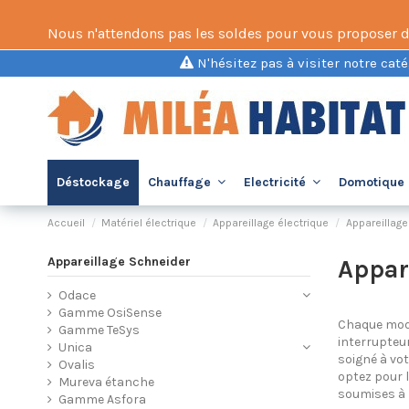
Nous n'attendons pas les soldes pour vous proposer des 
N'hésitez pas à visiter notre caté
Déstockage
Chauffage
Electricité
Domotique 
Accueil
Matériel électrique
Appareillage électrique
Appareillag
Appareillage Schneider
Appar
Odace
Gamme OsiSense
Chaque modèl
Gamme TeSys
interrupteur
Unica
soigné à vot
Ovalis
optez pour l
Mureva étanche
soumises à 
Gamme Asfora