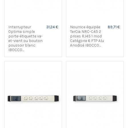
Interrupteur
31,24 €
Nourrice équipée
89,71 €
Optima simple
TerCia NRC-C45 2
porte-étiquette va-
prises RJ45 1 mod
et-vient ou bouton
Catégorie 6 FTP Alu
poussoir blanc
Anodisé IBOCCO...
IBOCCO...