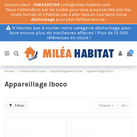
Service client :
0563450796
| info@milea-habitat.com
Nous n'attendons pas les soldes pour vous proposer des prix bas
toute l'année, et n'hésitez pas à aller faire un tour dans notre
déstockage
pour plus d'affaire encore !
N'hésitez pas à visiter notre catégorie déstockage pour
faire encore plus de meilleures affaires ! Plus de 12 000
références en stock !
0
Accueil
Matériel électrique
Appareillage électrique
Appareillage Iboco
Appareillage Iboco
Filtrer
Choisir
24