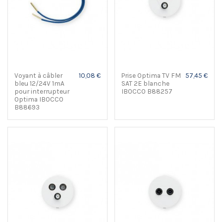
Voyant à câbler
10,08 €
Prise Optima TV FM
57,45 €
bleu 12/24V 1mA
SAT 2E blanche
pour interrupteur
IBOCCO B88257
Optima IBOCCO
B88693