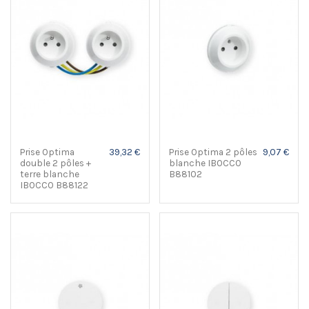
Prise Optima
39,32 €
Prise Optima 2 pôles
9,07 €
double 2 pôles +
blanche IBOCCO
terre blanche
B88102
IBOCCO B88122