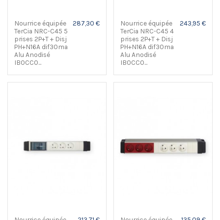
Nourrice équipée
287,30 €
Nourrice équipée
243,95 €
TerCia NRC-C45 5
TerCia NRC-C45 4
prises 2P+T + Disj
prises 2P+T + Disj
PH+N16A dif30ma
PH+N16A dif30ma
Alu Anodisé
Alu Anodisé
IBOCCO...
IBOCCO...
Nourrice équipée
213,71 €
Nourrice équipée
135,09 €