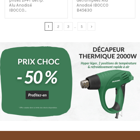
prises 2P+T détrp.
détrompées Alu
Alu Anodisé
Anodisé IBOCCO
IBOCCO...
B45630
1
2
3
…
5