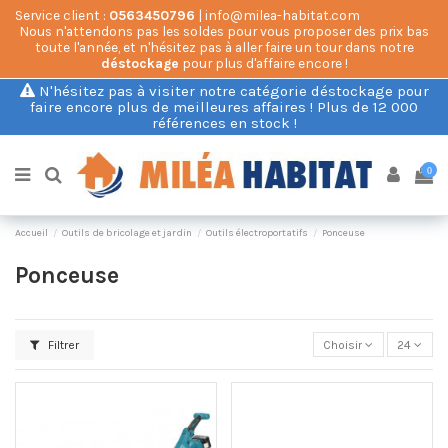
Service client :
0563450796
| info@milea-habitat.com
Nous n'attendons pas les soldes pour vous proposer des prix bas
toute l'année, et n'hésitez pas à aller faire un tour dans notre
déstockage
pour plus d'affaire encore !
N'hésitez pas à visiter notre catégorie déstockage pour
faire encore plus de meilleures affaires ! Plus de 12 000
références en stock !
0
Accueil
Outils de bricolage et jardin
Outils électroportatifs
Ponceuse
Ponceuse
Filtrer
Choisir
24