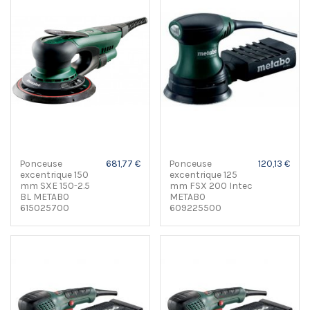
Ponceuse
681,77 €
Ponceuse
120,13 €
excentrique 150
excentrique 125
mm SXE 150-2.5
mm FSX 200 Intec
BL METABO
METABO
615025700
609225500