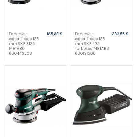
Ponceuse
185,69 €
Ponceuse
233,56 €
excentrique 125
excentrique 125
mm SXE 3125
mm SXE 425
METABO
Turbotec METABO
600443500
600131500