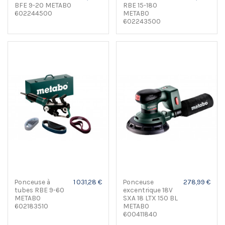
BFE 9-20 METABO
RBE 15-180
602244500
METABO
602243500
Ponceuse à
1 031,28 €
Ponceuse
278,99 €
tubes RBE 9-60
excentrique 18V
METABO
SXA 18 LTX 150 BL
602183510
METABO
600411840