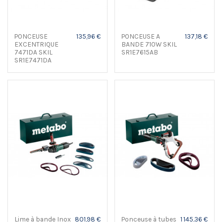
PONCEUSE
135,96 €
PONCEUSE A
137,18 €
EXCENTRIQUE
BANDE 710W SKIL
7471DA SKIL
SR1E7615AB
SR1E7471DA
Lime à bande Inox
801,98 €
Ponceuse à tubes
1 145,36 €