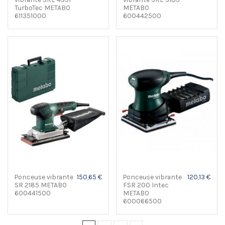
TurboTec METABO
METABO
611351000
600442500
Ponceuse vibrante
150,65 €
Ponceuse vibrante
120,13 €
SR 2185 METABO
FSR 200 Intec
600441500
METABO
600066500