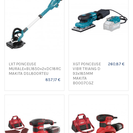
LXT PONCEUSE
XGT PONCEUSE
260,87 €
MURALE+BL1850×2+DC18RC
VIBR TRIANG D
MAKITA DSL800RTEU
93x185MM
MAKITA
857,17 €
BO007CGZ