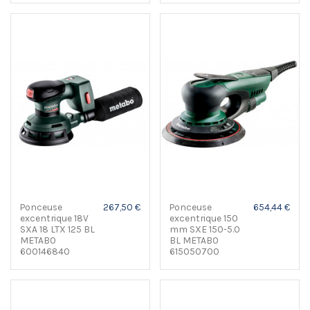
Ponceuse
267,50 €
Ponceuse
654,44 €
excentrique 18V
excentrique 150
SXA 18 LTX 125 BL
mm SXE 150-5.0
METABO
BL METABO
600146840
615050700