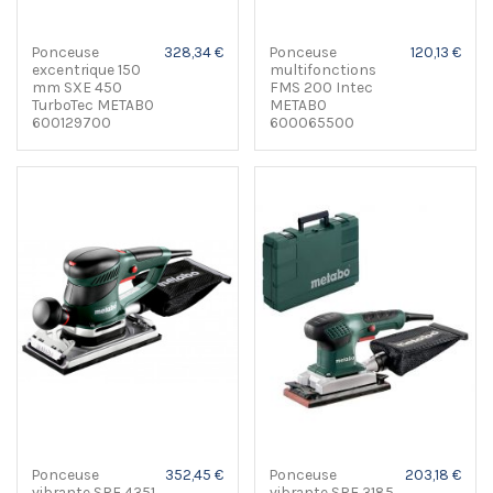
Ponceuse
328,34 €
Ponceuse
120,13 €
excentrique 150
multifonctions
mm SXE 450
FMS 200 Intec
TurboTec METABO
METABO
600129700
600065500
Ponceuse
352,45 €
Ponceuse
203,18 €
vibrante SRE 4351
vibrante SRE 3185