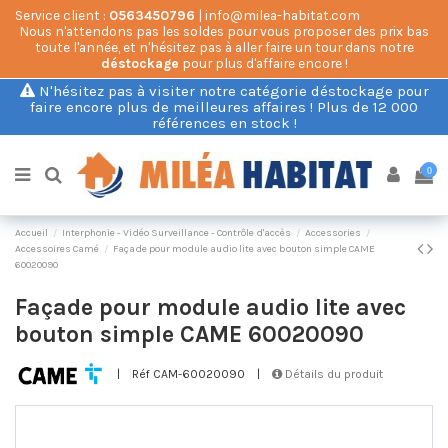
Service client :
0563450796
| info@milea-habitat.com
Nous n'attendons pas les soldes pour vous proposer des prix bas
toute l'année, et n'hésitez pas à aller faire un tour dans notre
déstockage
pour plus d'affaire encore !
N'hésitez pas à visiter notre catégorie déstockage pour
faire encore plus de meilleures affaires ! Plus de 12 000
références en stock !
0
Accueil
Interphonie - Vidéo Surveillance - Contrôle d'accès
Accessories
Accessoires Camé
Façade pour module audio lite avec bouton simple CAME
60020090
Façade pour module audio lite avec
bouton simple CAME 60020090
|
Réf CAM-60020090
|
Détails du produit