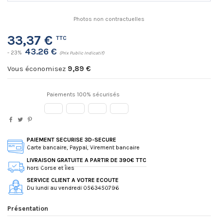
Photos non contractuelles
33,37 €
TTC
43.26 €
- 23%
(Prix Public Indicatif)
Vous économisez
9,89 €
Paiements 100% sécurisés
PAIEMENT SECURISE 3D-SECURE
Carte bancaire, Paypal, Virement bancaire
LIVRAISON GRATUITE A PARTIR DE 390€ TTC
hors Corse et Îles
SERVICE CLIENT A VOTRE ECOUTE
Du lundi au vendredi 0563450796
Présentation