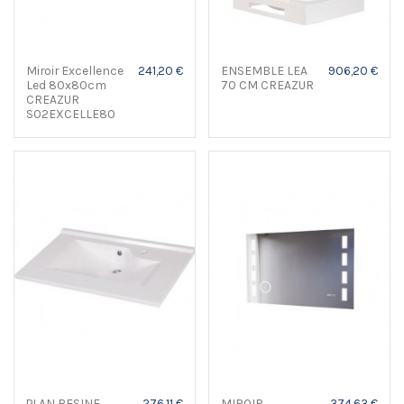
Miroir Excellence
241,20 €
ENSEMBLE LEA
906,20 €
Led 80x80cm
70 CM CREAZUR
CREAZUR
S02EXCELLE80
PLAN RESINE
276,11 €
MIROIR
374,63 €