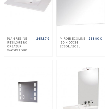
PLAN RESINE
245,87 €
MIROIR ECOLINE
238,90 €
RESILOGE 80
120 H105CM
CREAZUR
ECS01_120BL
VAPORELO80