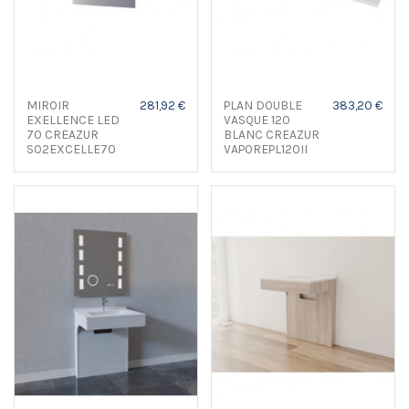
MIROIR
281,92 €
PLAN DOUBLE
383,20 €
EXELLENCE LED
VASQUE 120
70 CREAZUR
BLANC CREAZUR
S02EXCELLE70
VAPOREPL120II