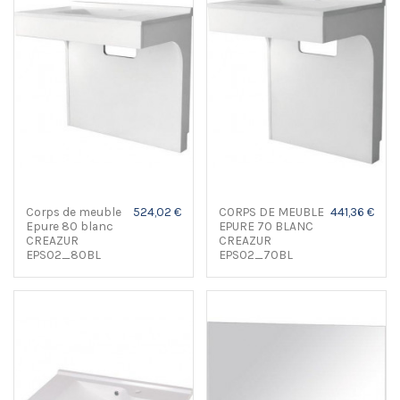
Corps de meuble
524,02 €
CORPS DE MEUBLE
441,36 €
Epure 80 blanc
EPURE 70 BLANC
CREAZUR
CREAZUR
EPS02_80BL
EPS02_70BL