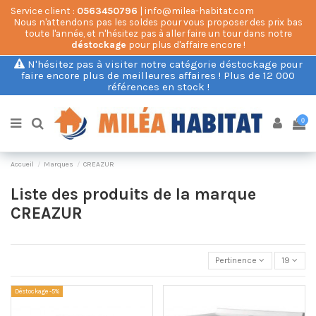
Service client :
0563450796
| info@milea-habitat.com
Nous n'attendons pas les soldes pour vous proposer des prix bas
toute l'année, et n'hésitez pas à aller faire un tour dans notre
déstockage
pour plus d'affaire encore !
N'hésitez pas à visiter notre catégorie déstockage pour
faire encore plus de meilleures affaires ! Plus de 12 000
références en stock !
0
Accueil
Marques
CREAZUR
Liste des produits de la marque
CREAZUR
Pertinence
19
Déstockage -5%