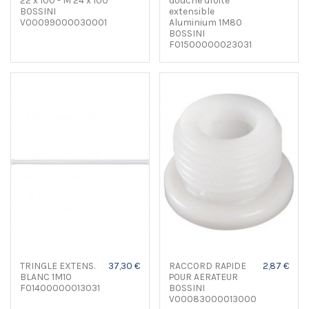
22 x 100 - M 24 x 100
douche droite
BOSSINI
extensible
V00099000030001
Aluminium 1M80
BOSSINI
F01500000023031
TRINGLE EXTENS.
37,30 €
RACCORD RAPIDE
2,87 €
BLANC 1M10
POUR AERATEUR
F01400000013031
BOSSINI
V00083000013000