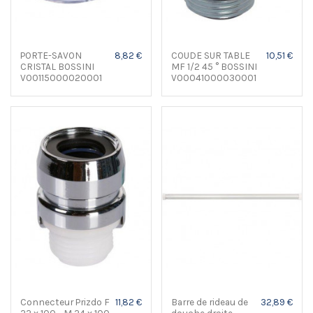
PORTE-SAVON
8,82 €
COUDE SUR TABLE
10,51 €
CRISTAL BOSSINI
MF 1/2 45 ° BOSSINI
V00115000020001
V00041000030001
Connecteur Prizdo F
11,82 €
Barre de rideau de
32,89 €