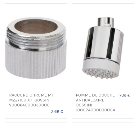
RACCORD CHROME MF
POMME DE DOUCHE
17,18 €
M22/100 X F BOSSINI
ANTICALCAIRE
V00064000030000
BOSSINI
I00074000030004
2,68 €