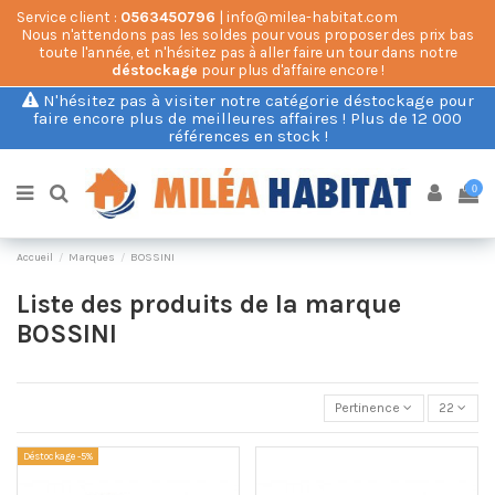
Service client :
0563450796
| info@milea-habitat.com
Nous n'attendons pas les soldes pour vous proposer des prix bas
toute l'année, et n'hésitez pas à aller faire un tour dans notre
déstockage
pour plus d'affaire encore !
N'hésitez pas à visiter notre catégorie déstockage pour
faire encore plus de meilleures affaires ! Plus de 12 000
références en stock !
0
Accueil
Marques
BOSSINI
Liste des produits de la marque
BOSSINI
Pertinence
22
Déstockage -5%