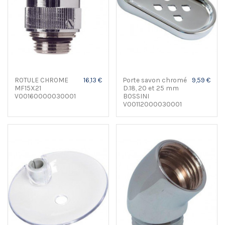
ROTULE CHROME
16,13 €
Porte savon chromé
9,59 €
MF15X21
D.18, 20 et 25 mm
V00160000030001
BOSSINI
V00112000030001