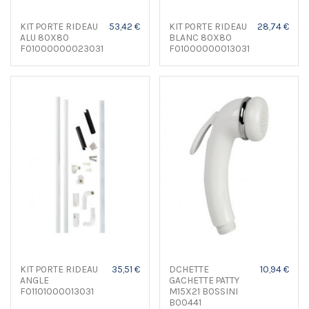
KIT PORTE RIDEAU
53,42 €
KIT PORTE RIDEAU
28,74 €
ALU 80X80
BLANC 80X80
F01000000023031
F01000000013031
KIT PORTE RIDEAU
35,51 €
DCHETTE
10,94 €
ANGLE
GACHETTE PATTY
F01101000013031
M15X21 BOSSINI
B00441