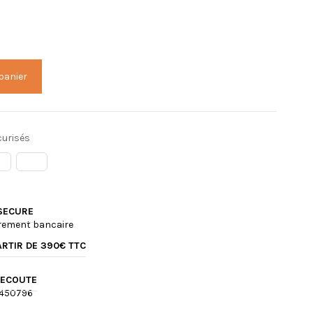
 panier
urisés
SECURE
irement bancaire
ARTIR DE 390€ TTC
 ECOUTE
3450796