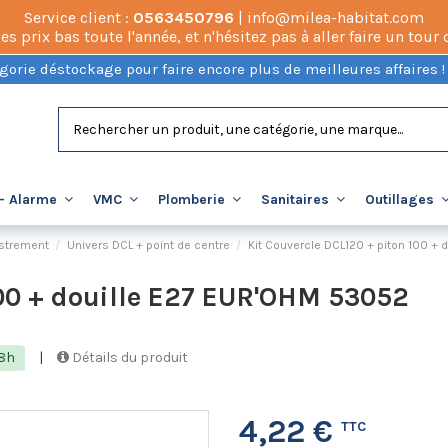
Service client :
0563450796
| info@milea-habitat.com
prix bas toute l'année, et n'hésitez pas à aller faire un tour
gorie déstockage pour faire encore plus de meilleures affaires !
- Alarme
VMC
Plomberie
Sanitaires
Outillages
astrement
Univers DCL + point de centre
Kit Couvercle DCL120 + piton 100 +
100 + douille E27 EUR'OHM 53052
48h
|
Détails du produit
4,22 €
TTC