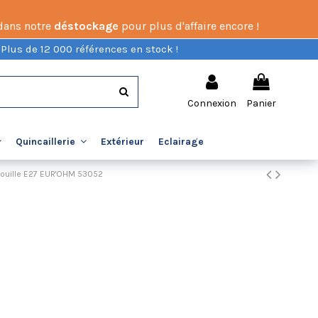
 dans notre
déstockage
pour plus d'affaire encore !
 Plus de 12 000 références en stock !
Connexion
Panier
Extérieur
Eclairage
Quincaillerie
 douille E27 EUR'OHM 53052