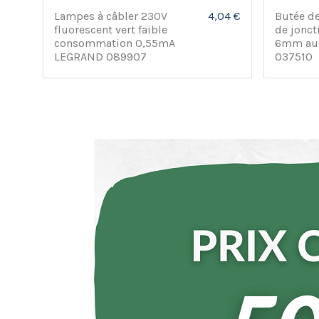
Lampes à câbler 230V
4,04 €
Butée de
fluorescent vert faible
de jonct
consommation 0,55mA
6mm au
LEGRAND 089907
037510