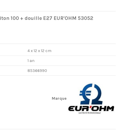
piton 100 + douille E27 EUR'OHM 53052
4 x 12 x 12 cm
1 an
85366990
Marque