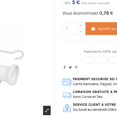
5 €
- 16%
(Prix Public Indicatif)
Vous économisez
0,78 €
Ajouter au
Paiements 100% séc
PAIEMENT SECURISE 3D-
Carte bancaire, Paypal, V
LIVRAISON GRATUITE A P
hors Corse et Îles
SERVICE CLIENT A VOTRE
Du lundi au vendredi 056