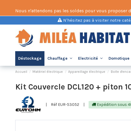
Nous n'attendons pas les soldes pour vous proposer des 
N'hésitez pas à visiter notre caté
Déstockage
Chauffage
Electricité
Domotique 
Accueil
Matériel électrique
Appareillage électrique
Boite d'enc
Kit Couvercle DCL120 + piton 
|
Réf EUR-53052
|
Expédition sous 