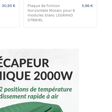
30,95 €
Plaque de finition
5,96 €
Acc
horizontale Mosaic pour 6
fix
modules blanc LEGRAND
EUR
078816L