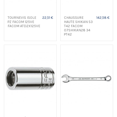
TOURNEVIS ISOLE
22,51 €
CHAUSSURE
142,58 €
PZ FACOM 125VE
HAUTE SHIKAN S3
FACOM ATD2X125VE
T42 FACOM
07SHIKAN28 34
PT42