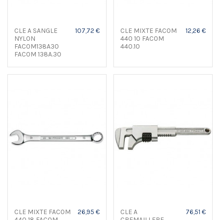
CLE A SANGLE
107,72 €
CLE MIXTE FACOM
12,26 €
NYLON
440 10 FACOM
FACOM138A30
440.10
FACOM 138A.30
CLE MIXTE FACOM
26,95 €
CLE A
76,51 €
440 18 FACOM
CREMAILLERE