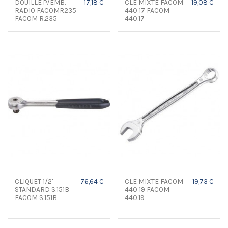
DOUILLE P/EMB.
17,18 €
CLE MIXTE FACOM
19,08 €
RADIO FACOMR235
440 17 FACOM
FACOM R.235
440.17
CLIQUET 1/2'
76,64 €
CLE MIXTE FACOM
19,73 €
STANDARD S.151B
440 19 FACOM
FACOM S.151B
440.19