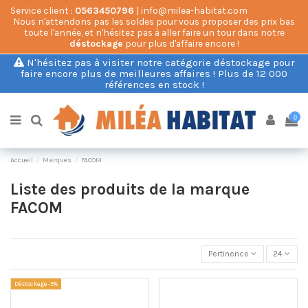
Service client :
0563450796
| info@milea-habitat.com
Nous n'attendons pas les soldes pour vous proposer des prix bas
toute l'année, et n'hésitez pas à aller faire un tour dans notre
déstockage
pour plus d'affaire encore !
N'hésitez pas à visiter notre catégorie déstockage pour
faire encore plus de meilleures affaires ! Plus de 12 000
références en stock !
0
Accueil
Marques
FACOM
Liste des produits de la marque
FACOM
Pertinence
24
Déstockage -5%