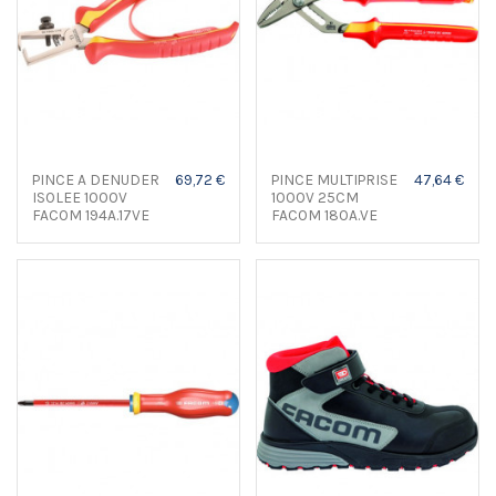
PINCE A DENUDER
69,72 €
PINCE MULTIPRISE
47,64 €
ISOLEE 1000V
1000V 25CM
FACOM 194A.17VE
FACOM 180A.VE