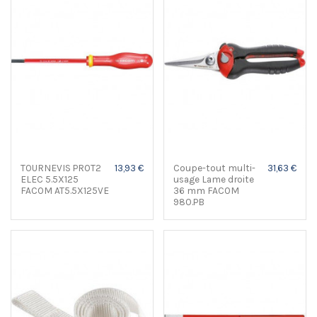
TOURNEVIS PROT2
13,93 €
Coupe-tout multi-
31,63 €
ELEC 5.5X125
usage Lame droite
FACOM AT5.5X125VE
36 mm FACOM
980.PB