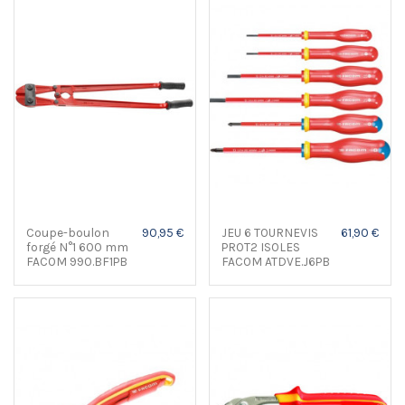
Coupe-boulon
90,95 €
JEU 6 TOURNEVIS
61,90 €
forgé N°1 600 mm
PROT2 ISOLES
FACOM 990.BF1PB
FACOM ATDVE.J6PB