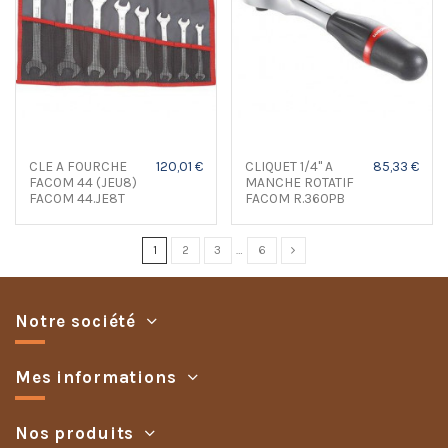
CLE A FOURCHE
120,01 €
CLIQUET 1/4'' A
85,33 €
FACOM 44 (JEU8)
MANCHE ROTATIF
FACOM 44.JE8T
FACOM R.360PB
1
2
3
…
6
Notre société
Mes informations
Nos produits