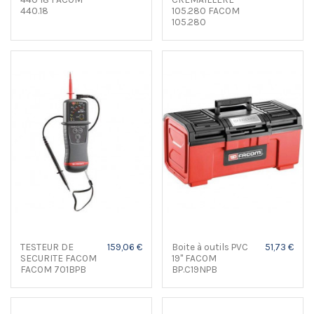
440.18
105.280 FACOM
105.280
TESTEUR DE
159,06 €
Boite à outils PVC
51,73 €
SECURITE FACOM
19" FACOM
FACOM 701BPB
BP.C19NPB