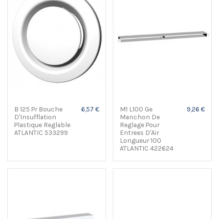
B 125 Pr Bouche
6,57 €
M1 L100 Ge
9,26 €
D'Insufflation
Manchon De
Plastique Reglable
Reglage Pour
ATLANTIC 533299
Entrees D'Air
Longueur 100
ATLANTIC 422624