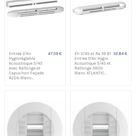
Entree D'Air
47,59 €
Eh 5/45 et Ra 39 Bl
32,84 €
Hygroréglable
Entree D'Air Hygro
Acoustisque 5/45
Acoustique 5/45 et
avec Rallonge et
Rallonge 39Db
Capuchon Façade
Blanc ATLANTIC...
42Db Blanc...