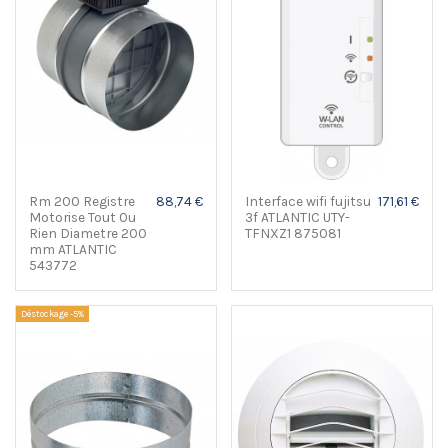
Rm 200 Registre
88,74 €
Interface wifi fujitsu
171,61 €
Motorise Tout Ou
3f ATLANTIC UTY-
Rien Diametre 200
TFNXZ1 875081
mm ATLANTIC
543772
Déstockage -5%