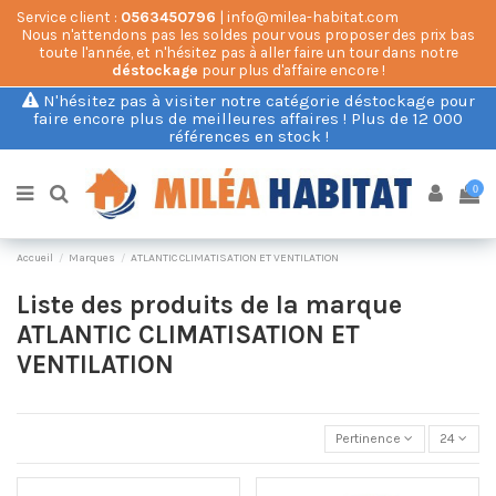
Service client :
0563450796
| info@milea-habitat.com
Nous n'attendons pas les soldes pour vous proposer des prix bas
toute l'année, et n'hésitez pas à aller faire un tour dans notre
déstockage
pour plus d'affaire encore !
N'hésitez pas à visiter notre catégorie déstockage pour
faire encore plus de meilleures affaires ! Plus de 12 000
références en stock !
0
Accueil
Marques
ATLANTIC CLIMATISATION ET VENTILATION
Liste des produits de la marque
ATLANTIC CLIMATISATION ET
VENTILATION
Pertinence
24