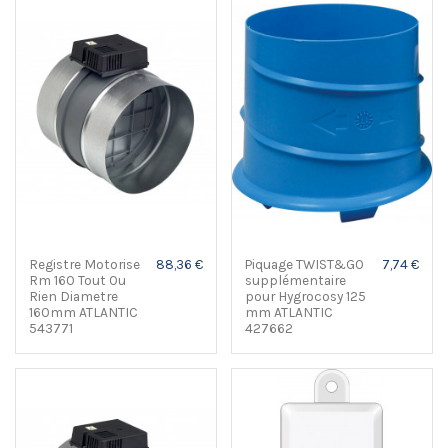
Registre Motorise
88,36 €
Piquage TWIST&GO
7,74 €
Rm 160 Tout Ou
supplémentaire
Rien Diametre
pour Hygrocosy 125
160mm ATLANTIC
mm ATLANTIC
543771
427662