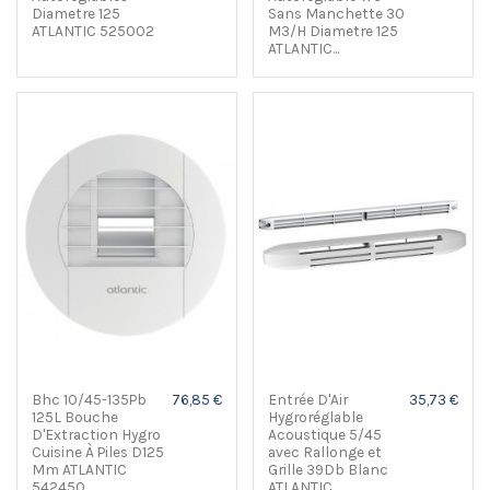
Diametre 125
Sans Manchette 30
ATLANTIC 525002
M3/H Diametre 125
ATLANTIC...
Bhc 10/45-135Pb
76,85 €
Entrée D'Air
35,73 €
125L Bouche
Hygroréglable
D'Extraction Hygro
Acoustique 5/45
Cuisine À Piles D125
avec Rallonge et
Mm ATLANTIC
Grille 39Db Blanc
542450
ATLANTIC...