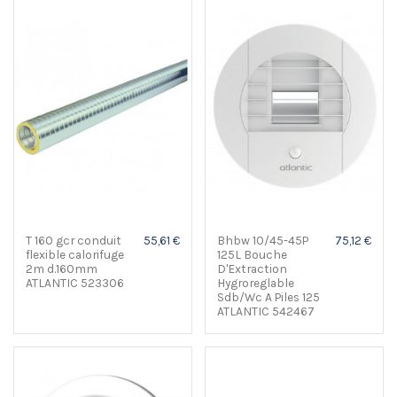
T 160 gcr conduit
55,61 €
Bhbw 10/45-45P
75,12 €
flexible calorifuge
125L Bouche
2m d.160mm
D'Extraction
ATLANTIC 523306
Hygroreglable
Sdb/Wc A Piles 125
ATLANTIC 542467