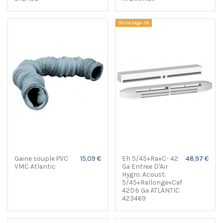
Déstockage -5%
Gaine souple PVC
15,09 €
Eh 5/45+Ra+C- 42
48,97 €
VMC Atlantic
Ga Entree D'Air
Hygro. Acoust.
5/45+Rallonge+Caf
42Db Ga ATLANTIC
423469