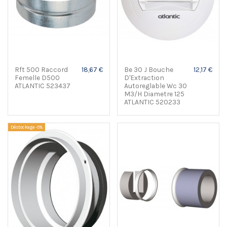
Rft 500 Raccord
18,67 €
Be 30 J Bouche
12,17 €
Femelle D500
D'Extraction
ATLANTIC 523437
Autoreglable Wc 30
M3/H Diametre 125
ATLANTIC 520233
Déstockage -5%