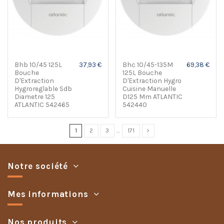
Bhb 10/45 125L
37,93 €
Bhc 10/45-135M
69,38 €
Bouche
125L Bouche
D'Extraction
D'Extraction Hygro
Hygroreglable Sdb
Cuisine Manuelle
Diametre 125
D125 Mm ATLANTIC
ATLANTIC 542465
542440
1
2
3
…
171
Notre société
Mes informations
Nos produits