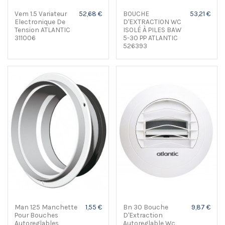
Vem 1.5 Variateur
52,68 €
BOUCHE
53,21 €
Electronique De
D'EXTRACTION WC
Tension ATLANTIC
ISOLÉ À PILES BAW
311006
5-30 PP ATLANTIC
526393
Man 125 Manchette
1,55 €
Bn 30 Bouche
9,87 €
Pour Bouches
D'Extraction
Autoreglables
Autoreglable Wc